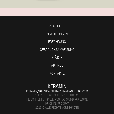
APOTHEKE
BEWERTUNGEN
ERFAHRUNG
GEBRAUCHSANWEISUNG
STÄDTE
ARTIKEL
KONTAKTE
KERAMIN
KERAMIN_SALES@AUSTRIA.KERAMIN-OFFICIAL.COM
OFFIZIELLE WEBSITE IN ÖSTERREICH
HEILMITTEL FÜR PILZE, PSORIASIS UND PAPILLOME
ORIGINAL-PRODUKT
2026 © ALLE RECHTE VORBEHALTEN