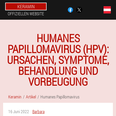
KERAMIN
OFFIZIELLEN WEBSITE
HUMANES
PAPILLOMAVIRUS (HPV):
URSACHEN, SYMPTOME,
BEHANDLUNG UND
VORBEUGUNG
Keramin
Artikel
Humanes Papillomavirus
16 Juni 2022
Barbara