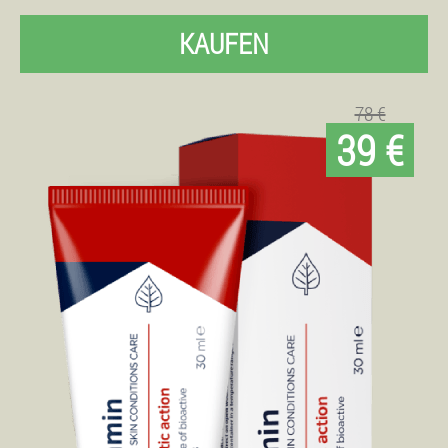
KAUFEN
78 €
39 €