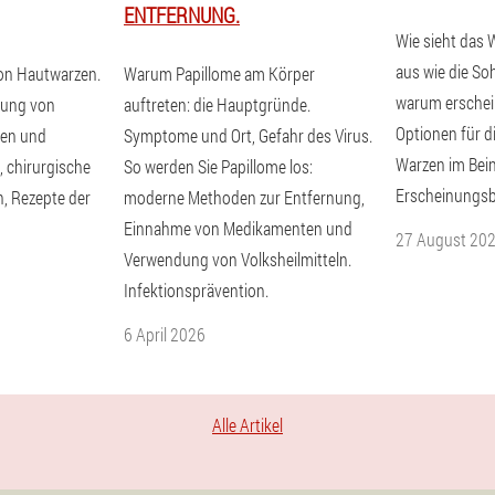
ENTFERNUNG.
Wie sieht das
aus wie die So
on Hautwarzen.
Warum Papillome am Körper
warum erschei
lung von
auftreten: die Hauptgründe.
Optionen für 
nen und
Symptome und Ort, Gefahr des Virus.
Warzen im Bei
 chirurgische
So werden Sie Papillome los:
Erscheinungsbi
, Rezepte der
moderne Methoden zur Entfernung,
Einnahme von Medikamenten und
27 August 20
Verwendung von Volksheilmitteln.
Infektionsprävention.
6 April 2026
Alle Artikel