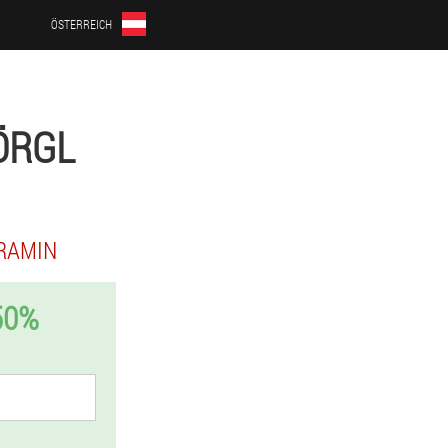
ÖSTERREICH
ÖRGL
RAMIN
50%