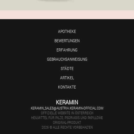
APOTHEKE
BEWERTUNGEN
ERFAHRUNG
GEBRAUCHSANWEISUNG
STÄDTE
ARTIKEL
KONTAKTE
KERAMIN
KERAMIN_SALES@AUSTRIA.KERAMIN-OFFICIAL.COM
OFFIZIELLE WEBSITE IN ÖSTERREICH
HEILMITTEL FÜR PILZE, PSORIASIS UND PAPILLOME
ORIGINAL-PRODUKT
2026 © ALLE RECHTE VORBEHALTEN