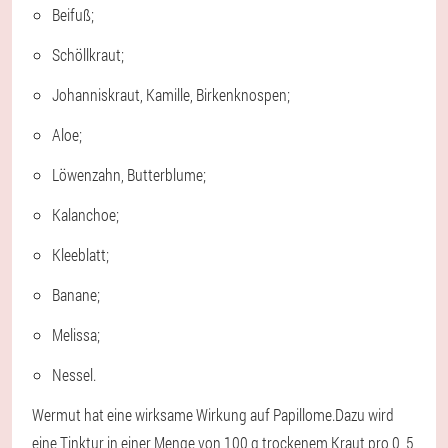
Beifuß;
Schöllkraut;
Johanniskraut, Kamille, Birkenknospen;
Aloe;
Löwenzahn, Butterblume;
Kalanchoe;
Kleeblatt;
Banane;
Melissa;
Nessel.
Wermut hat eine wirksame Wirkung auf Papillome.
Dazu wird
eine Tinktur in einer Menge von 100 g trockenem Kraut pro 0, 5