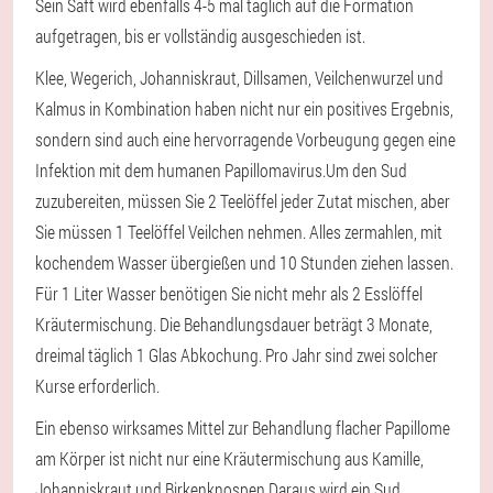
Sein Saft wird ebenfalls 4-5 mal täglich auf die Formation
aufgetragen, bis er vollständig ausgeschieden ist.
Klee, Wegerich, Johanniskraut, Dillsamen, Veilchenwurzel und
Kalmus in Kombination haben nicht nur ein positives Ergebnis,
sondern sind auch eine hervorragende Vorbeugung gegen eine
Infektion mit dem humanen Papillomavirus.
Um den Sud
zuzubereiten, müssen Sie 2 Teelöffel jeder Zutat mischen, aber
Sie müssen 1 Teelöffel Veilchen nehmen. Alles zermahlen, mit
kochendem Wasser übergießen und 10 Stunden ziehen lassen.
Für 1 Liter Wasser benötigen Sie nicht mehr als 2 Esslöffel
Kräutermischung. Die Behandlungsdauer beträgt 3 Monate,
dreimal täglich 1 Glas Abkochung. Pro Jahr sind zwei solcher
Kurse erforderlich.
Ein ebenso wirksames Mittel zur Behandlung flacher Papillome
am Körper ist nicht nur eine Kräutermischung aus Kamille,
Johanniskraut und Birkenknospen.
Daraus wird ein Sud