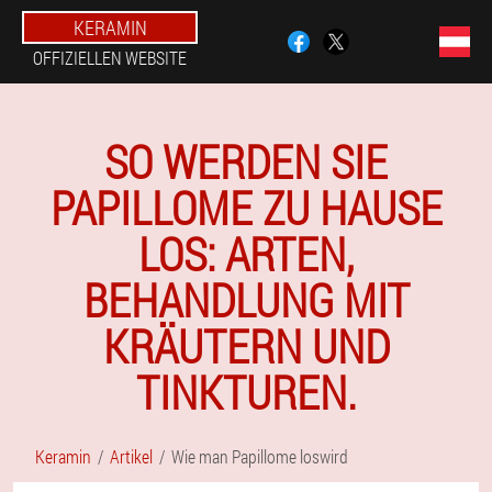
KERAMIN
OFFIZIELLEN WEBSITE
SO WERDEN SIE
PAPILLOME ZU HAUSE
LOS: ARTEN,
BEHANDLUNG MIT
KRÄUTERN UND
TINKTUREN.
Keramin
Artikel
Wie man Papillome loswird